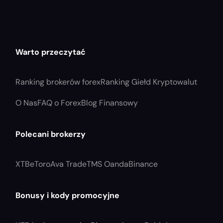
Warto przeczytać
Ranking brokerów forex
Ranking Giełd Kryptowalut
O Nas
FAQ o Forex
Blog Finansowy
Polecani brokerzy
XTB
eToro
Ava Trade
TMS Oanda
Binance
Bonusy i kody promocyjne