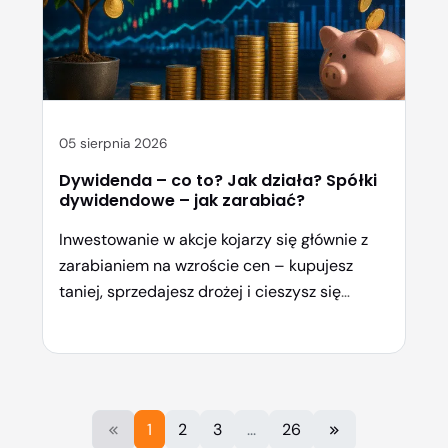
05 sierpnia 2026
Dywidenda – co to? Jak działa? Spółki
dywidendowe – jak zarabiać?
Inwestowanie w akcje kojarzy się głównie z
zarabianiem na wzroście cen – kupujesz
taniej, sprzedajesz drożej i cieszysz się
zyskiem. Ale jest jeszcze jedna droga do
zarabiania na giełdzie, która przyciąga coraz
więcej inwestorów szukających stabilności i
pasywnego dochodu. Mowa o dywidendach
– regularnych wypłatach gotówki, które
1
2
3
...
26
spółki przekazują swoim akcjonariuszom.