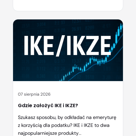
wielu podatników oznacza realny zwrot z
urzędu skarbowego lub niższy podatek do
zapłaty. W praktyce ulga może wynieść
nawet kilka tysięcy złotych – wszystko
zależy od wysokości wpłaty i progu
podatkowego. W tym poradniku wyjaśniamy
krok po […]
07 sierpnia 2026
Gdzie założyć IKE i IKZE?
Szukasz sposobu, by odkładać na emeryturę
z korzyścią dla podatku? IKE i IKZE to dwa
najpopularniejsze produkty