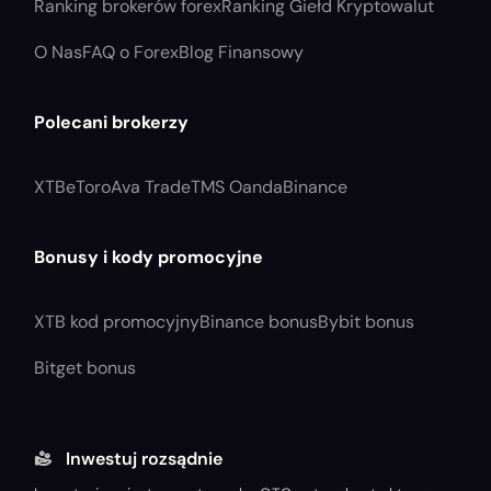
Ranking brokerów forex
Ranking Giełd Kryptowalut
O Nas
FAQ o Forex
Blog Finansowy
Polecani brokerzy
XTB
eToro
Ava Trade
TMS Oanda
Binance
Bonusy i kody promocyjne
XTB kod promocyjny
Binance bonus
Bybit bonus
Bitget bonus
Inwestuj rozsądnie