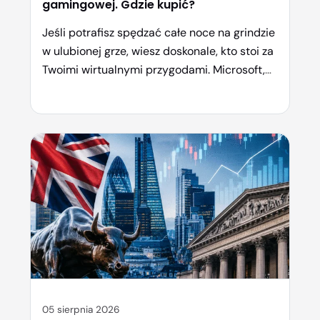
gamingowej. Gdzie kupić?
Jeśli potrafisz spędzać całe noce na grindzie
w ulubionej grze, wiesz doskonale, kto stoi za
Twoimi wirtualnymi przygodami. Microsoft,
Sony, Nintendo, Take-Two Interactive – te
nazwy widzisz na ekranie zanim jeszcze
zdążysz rozpocząć rozgrywkę. I wiesz co? Te
same firmy, które robią Twoje ulubione
tytuły, robią też… miliardy dolarów.
Dosłownie. Jednak nie musisz się ograniczać
[…]
05 sierpnia 2026