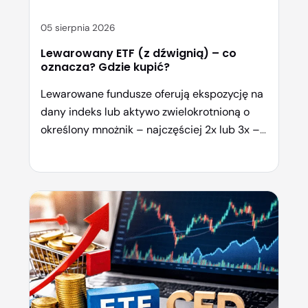
05 sierpnia 2026
Lewarowany ETF (z dźwignią) – co
oznacza? Gdzie kupić?
Lewarowane fundusze oferują ekspozycję na
dany indeks lub aktywo zwielokrotnioną o
określony mnożnik – najczęściej 2x lub 3x –
co oznacza, że zarówno zyski, jak i straty
rosną znacznie szybciej niż w przypadku
klasycznych ETF-ów. Brzmi kusząco,
prawda? Zanim jednak rzucisz się na głęboką
wodę, warto dobrze zrozumieć mechanizm
działania tych instrumentów, poznać
związane z […]