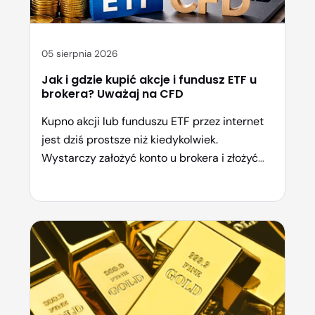
05 sierpnia 2026
Jak i gdzie kupić akcje i fundusz ETF u
brokera? Uważaj na CFD
Kupno akcji lub funduszu ETF przez internet
jest dziś prostsze niż kiedykolwiek.
Wystarczy założyć konto u brokera i złożyć
zlecenie. Problem w tym, że wielu
inwestorów nieświadomie kupuje CFD
zamiast realnych instrumentów, co
całkowicie zmienia poziom ryzyka i sposób
rozliczenia inwestycji. W tym artykule
pokażemy, jak poprawnie kupić akcje i ETF w
formie spot oraz […]