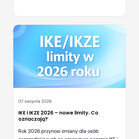
oszczędnościowe w Polsce, które pozwalają
pomnażać środki w sposób bezpieczny i
efektywny podatkowo. Sprawdź, gdzie warto
je założyć i jak wybrać najlepszą opcję dla
siebie. Dom maklerski XTB – IKE i IKZE w
jednym miejscu XTB to jedna […]
07 sierpnia 2026
IKE i IKZE 2026 – nowe limity. Co
oznaczają?
Rok 2026 przynosi zmiany dla osób