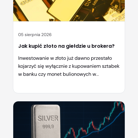
05 sierpnia 2026
Jak kupić złoto na giełdzie u brokera?
Inwestowanie w złoto już dawno przestało
kojarzyć się wyłącznie z kupowaniem sztabek
w banku czy monet bulionowych w
mennicach. Dziś dostęp do rynku metali
szlachetnych jest na wyciągnięcie ręki –
wystarczy konto u sprawdzonego brokera, by
w kilka kliknięć kupić złoto na giełdzie, bez
fizycznego przechowywania kruszcu. W
artykule pokazuję, jak wygląda taki proces
krok […]