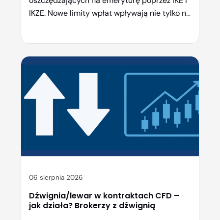
oszczędzających na emeryturę poprzez IKE i
IKZE. Nowe limity wpłat wpływają nie tylko na
możliwości budowania kapitału, ale też na
korzyści podatkowe, z których można
skorzystać. Sprawdź, ile maksymalnie
możesz wpłacić w tym roku i jak najlepiej
wykorzystać te instrumenty, aby Twoje
oszczędności pracowały efektywnie. Gdzie
założyć IKE i […]
06 sierpnia 2026
Dźwignia/lewar w kontraktach CFD –
jak działa? Brokerzy z dźwignią