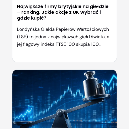
Największe firmy brytyjskie na giełdzie
– ranking. Jakie akcje z UK wybrać i
gdzie kupić?
Londyńska Giełda Papierów Wartościowych
(LSE) to jedna z największych giełd świata, a
jej flagowy indeks FTSE 100 skupia 100
największych spółek notowanych w
Londynie. W 2025 roku indeks wzrósł o
ponad 20%, bijąc wynik amerykańskiego
S&P 500, a na początku 2026 roku po raz
pierwszy w historii przebił poziom 10 000
punktów. Które brytyjskie spółki […]