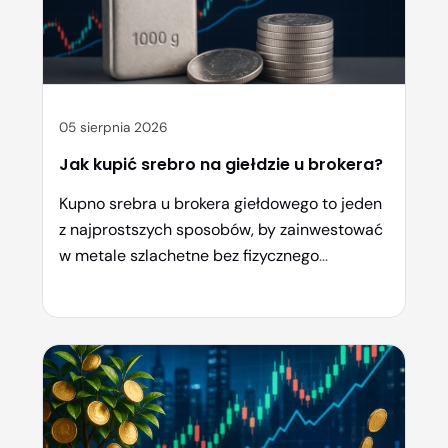
05 sierpnia 2026
Jak kupić srebro na giełdzie u brokera?
Kupno srebra u brokera giełdowego to jeden
z najprostszych sposobów, by zainwestować
w metale szlachetne bez fizycznego
przechowywania sztabek czy monet.
Wystarczy konto inwestycyjne, dostęp do
odpowiedniej platformy i wybór formy
ekspozycji – od ETF-ów, przez kontrakty
CFD, aż po akcje spółek wydobywczych. W
tym poradniku krok po kroku pokazujemy, jak
zacząć, ile to kosztuje […]