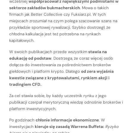
wcześniej
współpracował z największymi podmiotami w
sektorze zakładów bukmacherskich
. Mowa o takich
firmach jak Better Collective czy Fuksiarz.pl. W tych
miejscach zrozumiał na czym polega szacowanie szans na
przykładzie sportowej rywalizacji. Szybko dostrzegł, że
chłodna kalkulacja jest też potrzebna na rynkach
kapitałowych.
W swoich publikacjach przede wszystkim
stawia na
edukację od podstaw
. Dostrzega, że coraz więcej osób
dołącza do inwestowania za pośrednictwem brokerów
giełdowych i platform krypto. Dlatego
od zera wyjaśnia
kwestie związane z kryptowalutami, rynkiem akcji i
tradingiem CFD.
Za cel stawia sobie, by każdy uczestnik rynku z jego
publikacji czerpał merytoryczną wiedzę odnośnie brokerów i
platform inwestycyjnych.
Po godzinach
chłonie informacje ekonomiczne
. W
inwestycjach
kieruje się zasadą Warrena Buffeta:
Ryzyko