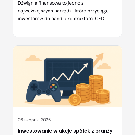
Dźwignia finansowa to jedno z
najważniejszych narzędzi, które przyciąga
inwestorów do handlu kontraktami CFD.
Pozwala otwierać pozycje znacznie większe,
niż wynosi rzeczywisty kapitał
zainwestowany w transakcję. Dzięki temu
potencjalne zyski mogą być wyższe – ale
jednocześnie rośnie ryzyko poniesienia strat.
W tym artykule wyjaśniamy, jak działa lewar
w kontraktach CFD, jakie ma zalety i
zagrożenia, […]
06 sierpnia 2026
Inwestowanie w akcje spółek z branży