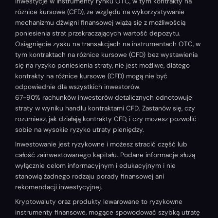
Inwestycje w instrumenty rynku OTC, w tym kontrakty na
różnice kursowe (CFD), ze względu na wykorzystywanie
mechanizmu dźwigni finansowej wiążą się z możliwością
poniesienia strat przekraczających wartość depozytu.
Osiągnięcie zysku na transakcjach na instrumentach OTC, w
tym kontraktach na różnice kursowe (CFD) bez wystawienia
się na ryzyko poniesienia straty, nie jest możliwe, dlatego
kontrakty na różnice kursowe (CFD) mogą nie być
odpowiednie dla wszystkich inwestorów.
67-90% rachunków inwestorów detalicznych odnotowuje
straty w wyniku handlu kontraktami CFD. Zastanów się, czy
rozumiesz, jak działają kontrakty CFD, i czy możesz pozwolić
sobie na wysokie ryzyko utraty pieniędzy.
Inwestowanie jest ryzykowne i możesz stracić część lub
całość zainwestowanego kapitału. Podane informacje służą
wyłącznie celom informacyjnym i edukacyjnym i nie
stanowią żadnego rodzaju porady finansowej ani
rekomendacji inwestycyjnej.
Kryptowaluty oraz produkty lewarowane to ryzykowne
instrumenty finansowe, mogące spowodować szybką utratę