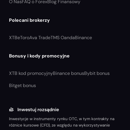
O Nas
FAQ o Forex
Blog Finansowy
Polecani brokerzy
XTB
eToro
Ava Trade
TMS Oanda
Binance
Bonusy i kody promocyjne
XTB kod promocyjny
Binance bonus
Bybit bonus
Bitget bonus
Inwestuj rozsądnie
Inwestycje w instrumenty rynku OTC, w tym kontrakty na
różnice kursowe (CFD), ze względu na wykorzystywanie