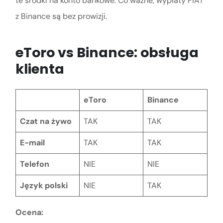
te środki na konto bankowe. Co ważne, wypłaty FIAT
z Binance są bez prowizji.
eToro vs Binance: obsługa
klienta
eToro
Binance
Czat na żywo
TAK
TAK
E-mail
TAK
TAK
Telefon
NIE
NIE
Język polski
NIE
TAK
Ocena: