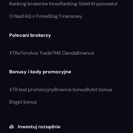
Ranking brokerów forex
Ranking Giełd Kryptowalut
O Nas
FAQ o Forex
Blog Finansowy
Polecani brokerzy
XTB
eToro
Ava Trade
TMS Oanda
Binance
Bonusy i kody promocyjne
XTB kod promocyjny
Binance bonus
Bybit bonus
Bitget bonus
Inwestuj rozsądnie