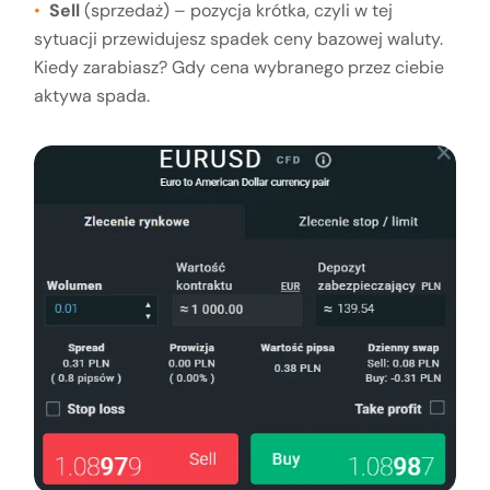
Sell
(sprzedaż) – pozycja krótka, czyli w tej
sytuacji przewidujesz spadek ceny bazowej waluty.
Kiedy zarabiasz? Gdy cena wybranego przez ciebie
aktywa spada.