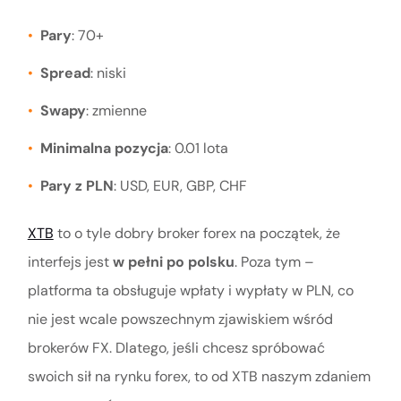
Pary
: 70+
Spread
: niski
Swapy
: zmienne
Minimalna pozycja
: 0.01 lota
Pary z PLN
: USD, EUR, GBP, CHF
XTB
to o tyle dobry broker forex na początek, że
interfejs jest
w pełni po polsku
. Poza tym –
platforma ta obsługuje wpłaty i wypłaty w PLN, co
nie jest wcale powszechnym zjawiskiem wśród
brokerów FX. Dlatego, jeśli chcesz spróbować
swoich sił na rynku forex, to od XTB naszym zdaniem