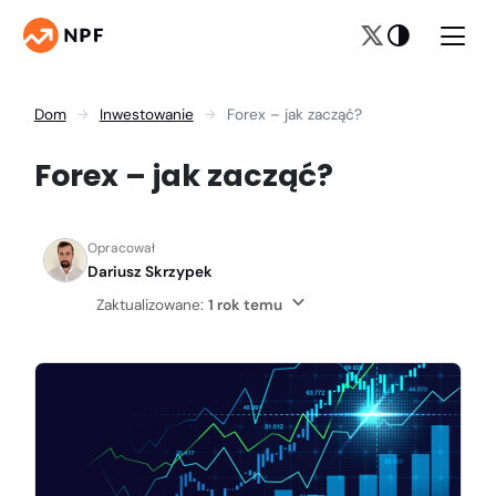
Dom
Inwestowanie
Forex – jak zacząć?
Forex – jak zacząć?
Opracował
Dariusz Skrzypek
Zaktualizowane:
1 rok temu