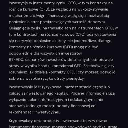
Inwestycje w instrumenty rynku OTC, w tym kontrakty na
różnice kursowe (CFD), ze względu na wykorzystywanie
mechanizmu dźwigni finansowej wiążą się z możliwością
poniesienia strat przekraczających wartość depozytu.
Osiągnięcie zysku na transakcjach na instrumentach OTC, w
tym kontraktach na różnice kursowe (CFD) bez wystawienia
się na ryzyko poniesienia straty, nie jest możliwe, dlatego
kontrakty na różnice kursowe (CFD) mogą nie być
odpowiednie dla wszystkich inwestorów.
67-90% rachunków inwestorów detalicznych odnotowuje
straty w wyniku handlu kontraktami CFD. Zastanów się, czy
rozumiesz, jak działają kontrakty CFD, i czy możesz pozwolić
sobie na wysokie ryzyko utraty pieniędzy.
Inwestowanie jest ryzykowne i możesz stracić część lub
całość zainwestowanego kapitału. Podane informacje służą
wyłącznie celom informacyjnym i edukacyjnym i nie
stanowią żadnego rodzaju porady finansowej ani
rekomendacji inwestycyjnej.
Kryptowaluty oraz produkty lewarowane to ryzykowne
instrumenty finansowe, mogące spowodować szybką utratę