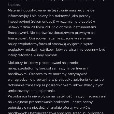
kapitału.
Materiały opublikowane na tej stronie mają jedynie cel
informacyjny i nie należy ich traktować jako porady
inwestycyjnej (rekomendacji) w rozumieniu przepisów
ustawy z dnia 29 lipca 2005r. o obrocie instrumentami
finansowymi. Nie są również doradztwem prawnym ani
finansowym. Opracowania zamieszczone w serwisie
najlepszeplatformyforex.pl stanowią wyłącznie wyraz
poglądów redakcji i użytkowników serwisu i nie powinny być
interpretowane w inny sposób.
Niektórzy brokerzy prezentowani na stronie
najlepszeplatformyforex.pl są naszymi partnerami
handlowymi. Oznacza to, że możemy otrzymywać
wynagrodzenie prowizyjne w przypadku założenia konta lub
dokonania transakcji za pośrednictwem linków afiliacyjnych
umieszczonych na tej stronie.
Współpraca ta nie wpływa na rzetelność naszych recenzji ani
na kolejność prezentowania brokerów - nasze oceny
opierają się na niezależnej analizie oferty, warunków
handlowych i bezpieczeństwa środków. Treści publikowane