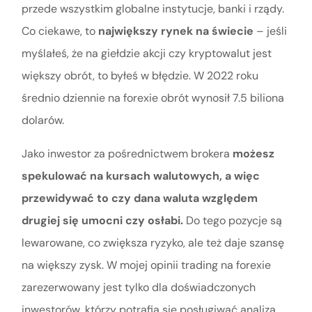
przede wszystkim globalne instytucje, banki i rządy.
Co ciekawe, to
największy rynek na świecie
– jeśli
myślałeś, że na giełdzie akcji czy kryptowalut jest
większy obrót, to byłeś w błędzie. W 2022 roku
średnio dziennie na forexie obrót wynosił 7.5 biliona
dolarów.
Jako inwestor za pośrednictwem brokera
możesz
spekulować na kursach walutowych, a więc
przewidywać to czy dana waluta względem
drugiej się umocni czy osłabi.
Do tego pozycje są
lewarowane, co zwiększa ryzyko, ale też daje szansę
na większy zysk. W mojej opinii trading na forexie
zarezerwowany jest tylko dla doświadczonych
inwestorów, którzy potrafią się posługiwać analizą