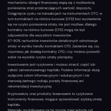
mechanizmu dźwigni finansowej wiążą się z możliwością
poniesienia strat przekraczających wartość depozytu.
Osiągnięcie zysku na transakcjach na instrumentach OTC, w
tym kontraktach na różnice kursowe (CFD) bez wystawienia
się na ryzyko poniesienia straty, nie jest możliwe, dlatego
kontrakty na różnice kursowe (CFD) mogą nie być
odpowiednie dla wszystkich inwestorów.
67-90% rachunków inwestorów detalicznych odnotowuje
straty w wyniku handlu kontraktami CFD. Zastanów się, czy
rozumiesz, jak działają kontrakty CFD, i czy możesz pozwolić
sobie na wysokie ryzyko utraty pieniędzy.
Inwestowanie jest ryzykowne i możesz stracić część lub
całość zainwestowanego kapitału. Podane informacje służą
wyłącznie celom informacyjnym i edukacyjnym i nie
stanowią żadnego rodzaju porady finansowej ani
rekomendacji inwestycyjnej.
Kryptowaluty oraz produkty lewarowane to ryzykowne
instrumenty finansowe, mogące spowodować szybką utratę
kapitału.
Materiały opublikowane na tej stronie mają jedynie cel