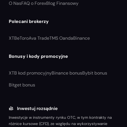
O Nas
FAQ o Forex
Blog Finansowy
Polecani brokerzy
XTB
eToro
Ava Trade
TMS Oanda
Binance
Bonusy i kody promocyjne
XTB kod promocyjny
Binance bonus
Bybit bonus
Bitget bonus
Inwestuj rozsądnie
Inwestycje w instrumenty rynku OTC, w tym kontrakty na
różnice kursowe (CFD), ze względu na wykorzystywanie