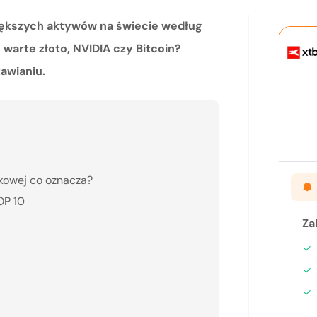
iększych aktywów na świecie według
ie warte złoto, NVIDIA czy Bitcoin?
awianiu.
nkowej co oznacza?
OP 10
Za