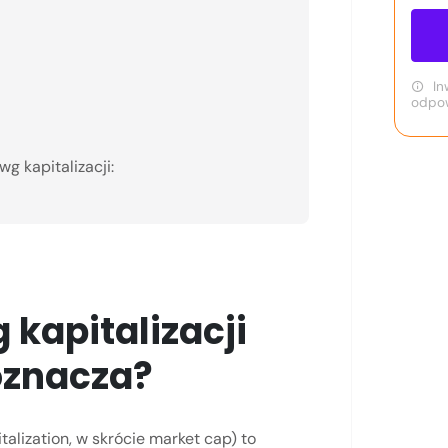
In
odpow
wg kapitalizacji:
kapitalizacji
oznacza?
talization, w skrócie market cap) to