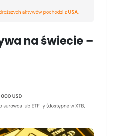
droższych aktywów pochodzi z
USA
.
ywa na świecie –
0 000 USD
up surowca lub ETF-y (dostępne w XTB,