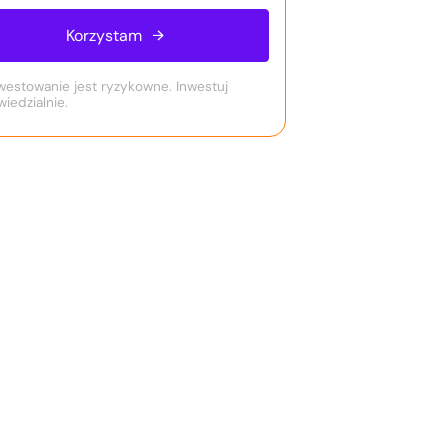
Korzystam
westowanie jest ryzykowne. Inwestuj
iedzialnie.