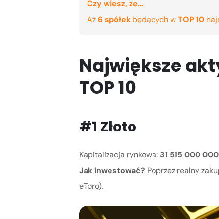
Czy wiesz, że…
Aż
6 spółek
będących w
TOP 10
naj
Największe akt
TOP 10
#1 Złoto
Kapitalizacja rynkowa:
31 515 000 00
Jak inwestować?
Poprzez realny zak
eToro).