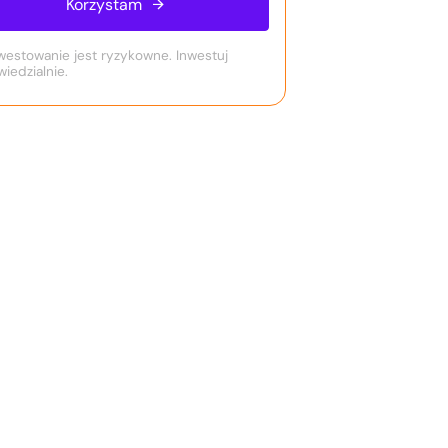
Korzystam
westowanie jest ryzykowne. Inwestuj
iedzialnie.