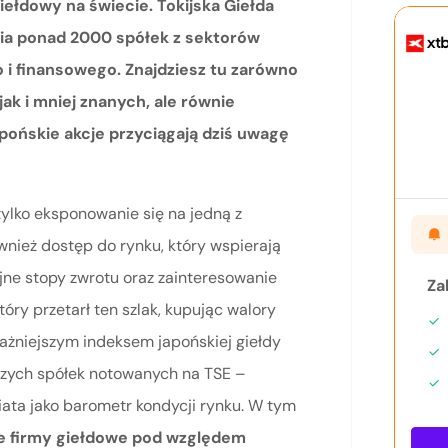
iełdowy na świecie. Tokijska Giełda
ia ponad 2000 spółek z sektorów
i finansowego. Znajdziesz tu zarówno
jak i mniej znanych, ale równie
pońskie akcje przyciągają dziś uwagę
tylko eksponowanie się na jedną z
wnież dostęp do rynku, który wspierają
yjne stopy zwrotu oraz zainteresowanie
Za
tóry przetarł ten szlak, kupując walory
ażniejszym indeksem japońskiej giełdy
szych spółek notowanych na TSE –
iata jako barometr kondycji rynku. W tym
ie firmy giełdowe pod względem