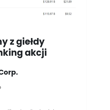
y z giełdy
nking akcji
Corp.
D