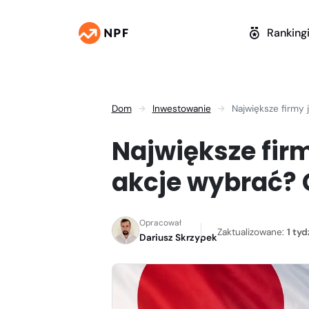
Ranking
Dom
Inwestowanie
Największe firmy 
Największe firm
akcje wybrać? 
Opracował
Zaktualizowane:
1 ty
Dariusz Skrzypek