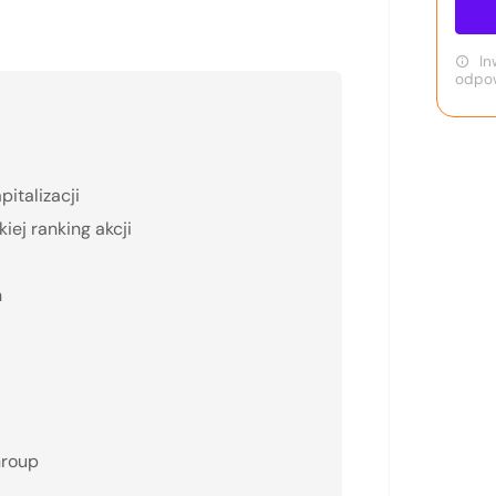
In
odpow
italizacji
iej ranking akcji
n
Group