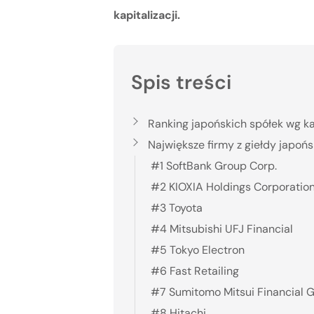
kapitalizacji.
Spis treści
Ranking japońskich spółek wg kap
Największe firmy z giełdy japońsk
#1 SoftBank Group Corp.
#2 KIOXIA Holdings Corporatio
#3 Toyota
#4 Mitsubishi UFJ Financial
#5 Tokyo Electron
#6 Fast Retailing
#7 Sumitomo Mitsui Financial 
#8 Hitachi