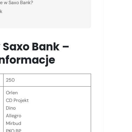
je w Saxo Bank?
nk
w Saxo Bank –
informacje
250
Orlen
CD Projekt
Dino
Allegro
Mirbud
PKO BP