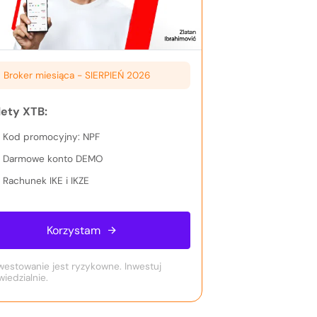
Broker miesiąca -
SIERPIEŃ 2026
lety XTB:
Kod promocyjny: NPF
Darmowe konto DEMO
Rachunek IKE i IKZE
Korzystam
westowanie jest ryzykowne. Inwestuj
iedzialnie.