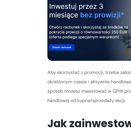
Aby skorzystać z promocji, trzeba zał
określonym czasie i aktywnie handlow
sposób możesz inwestować w GPW przez
handlowej od kupna/sprzedaży akcji.
Jak zainwestow