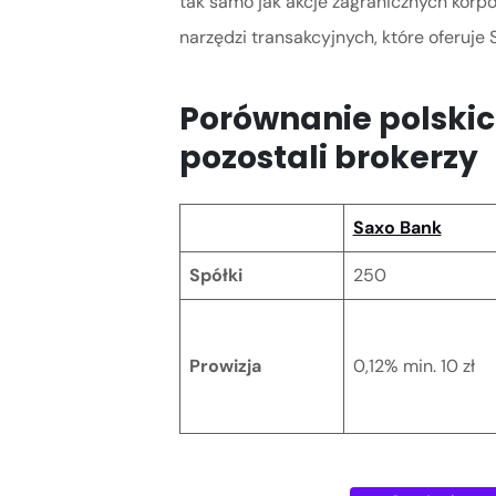
tak samo jak akcje zagranicznych korpor
narzędzi transakcyjnych, które oferuje 
Porównanie polskich
pozostali brokerzy
Saxo Bank
Spółki
250
Prowizja
0,12% min. 10 zł