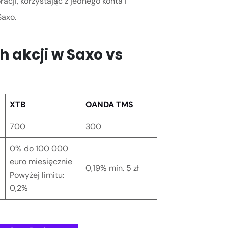
acji, korzystając z jednego konta i
Saxo.
 akcji w Saxo vs
XTB
OANDA TMS
700
300
0% do 100 000
euro miesięcznie
0,19% min. 5 zł
Powyżej limitu:
0,2%