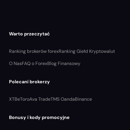
Warto przeczytać
Ranking brokerów forex
Ranking Giełd Kryptowalut
O Nas
FAQ o Forex
Blog Finansowy
Polecani brokerzy
XTB
eToro
Ava Trade
TMS Oanda
Binance
Bonusy i kody promocyjne