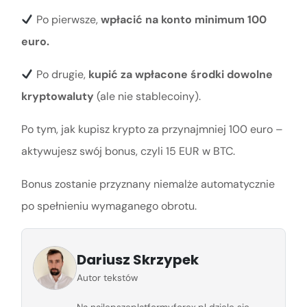
Po pierwsze,
wpłacić na konto minimum 100
euro.
Po drugie,
kupić za wpłacone środki dowolne
kryptowaluty
(ale nie stablecoiny).
Po tym, jak kupisz krypto za przynajmniej 100 euro –
aktywujesz swój bonus, czyli 15 EUR w BTC.
Bonus zostanie przyznany niemalże automatycznie
po spełnieniu wymaganego obrotu.
Dariusz Skrzypek
Autor tekstów