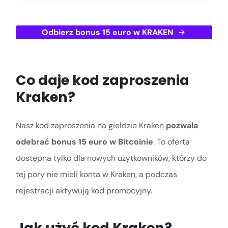
Odbierz bonus 15 euro w KRAKEN
Co daje kod zaproszenia
Kraken?
Nasz kod zaproszenia na giełdzie Kraken
pozwala
odebrać bonus 15 euro w Bitcoinie
. To oferta
dostępna tylko dla nowych użytkowników, którzy do
tej pory nie mieli konta w Kraken, a podczas
rejestracji aktywują kod promocyjny.
Jak użyć kod Kraken?