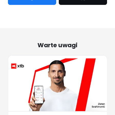
Warte uwagi