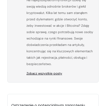
Na najlepszeplatformyforex.pl dzielę się
swoją wiedzą odnośnie brokerów i giełd
kryptowalut. Kilka lat temu sam stanąłem
przed dylematem: gdzie otworzyć konto,
żeby inwestować w akcje i Bitcoina? Zdaję
sobie sprawę, czego potrzebują nowe osoby
wchodzące na rynki finansowe. Swoje
doświadczenia przekładam na artykuły,
koncentrując się na kluczowych elementach
takich jak rejestracja, płatności, obsługa i
bezpieczeństwo.
Zobacz wszystkie posty
Ostrzeżenie o potencjalnym zagrożeniu