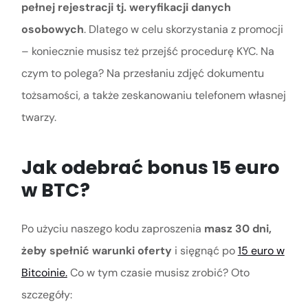
pełnej rejestracji tj. weryfikacji danych
osobowych
. Dlatego w celu skorzystania z promocji
– koniecznie musisz też przejść procedurę KYC. Na
czym to polega? Na przesłaniu zdjęć dokumentu
tożsamości, a także zeskanowaniu telefonem własnej
twarzy.
Jak odebrać bonus 15 euro
w BTC?
Po użyciu naszego kodu zaproszenia
masz 30 dni,
żeby spełnić warunki oferty
i sięgnąć po
15 euro w
Bitcoinie.
Co w tym czasie musisz zrobić? Oto
szczegóły: