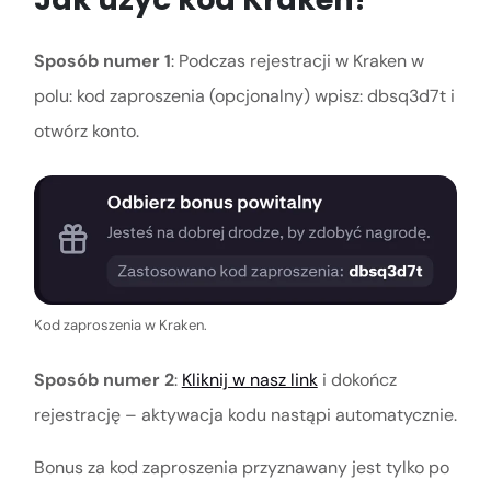
Sposób numer 1
: Podczas rejestracji w Kraken w
polu: kod zaproszenia (opcjonalny) wpisz: dbsq3d7t i
otwórz konto.
Kod zaproszenia w Kraken.
Sposób numer 2
:
Kliknij w nasz link
i dokończ
rejestrację – aktywacja kodu nastąpi automatycznie.
Bonus za kod zaproszenia przyznawany jest tylko po