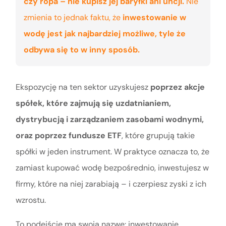
czy ropa – nie kupisz jej baryłki ani uncji.
Nie
zmienia to jednak faktu, że
inwestowanie w
wodę jest jak najbardziej możliwe, tyle że
odbywa się to w inny sposób.
Ekspozycję na ten sektor uzyskujesz
poprzez akcje
spółek, które zajmują się uzdatnianiem,
dystrybucją i zarządzaniem zasobami wodnymi,
oraz poprzez fundusze ETF
, które grupują takie
spółki w jeden instrument. W praktyce oznacza to, że
zamiast kupować wodę bezpośrednio, inwestujesz w
firmy, które na niej zarabiają – i czerpiesz zyski z ich
wzrostu.
To podejście ma swoją nazwę: inwestowanie