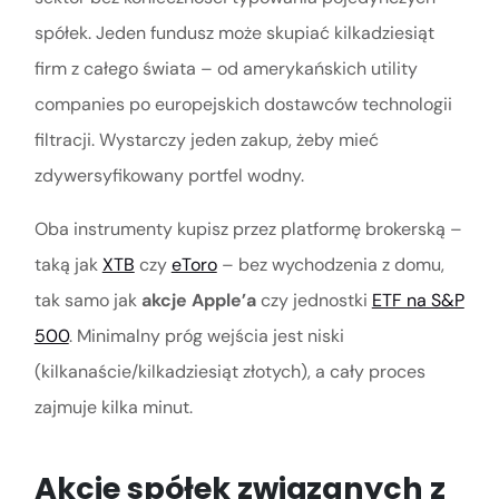
spółek. Jeden fundusz może skupiać kilkadziesiąt
firm z całego świata – od amerykańskich utility
companies po europejskich dostawców technologii
filtracji. Wystarczy jeden zakup, żeby mieć
zdywersyfikowany portfel wodny.
Oba instrumenty kupisz przez platformę brokerską –
taką jak
XTB
czy
eToro
– bez wychodzenia z domu,
tak samo jak
akcje Apple’a
czy jednostki
ETF na S&P
500
. Minimalny próg wejścia jest niski
(kilkanaście/kilkadziesiąt złotych), a cały proces
zajmuje kilka minut.
Akcje spółek związanych z