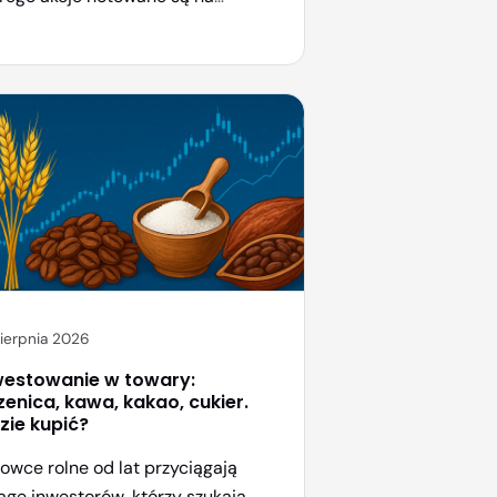
rykańskiej giełdzie pod tickerem
TR. Spółka zgromadziła ponad 800
 BTC wartych dziesiątki miliardów
arów. Dla wielu inwestorów MSTR
ło się alternatywą dla
zpośredniego zakupu kryptowaluty
sposobem na ekspozycję na
coina poprzez regulowany rynek
łdowy. Czym dokładnie jest ta
łka, jak […]
sierpnia 2026
westowanie w towary:
zenica, kawa, kakao, cukier.
zie kupić?
owce rolne od lat przyciągają
gę inwestorów, którzy szukają