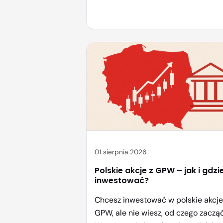
najbardziej rozpoznawalnych firm 
commerce w kraju, notowana na
warszawskiej giełdzie i regularnie
pojawiająca się w portfelach
początkujących graczy. Jeśli
zastanawiasz się, jak kupić akcje
Allegro, gdzie to zrobić oraz czy to
ogóle dobry moment […]
01 sierpnia 2026
Polskie akcje z GPW – jak i gdzi
inwestować?
Chcesz inwestować w polskie akcje
GPW, ale nie wiesz, od czego zaczą