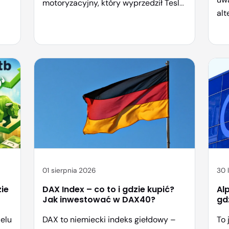
motoryzacyjny, który wyprzedził Teslę
alt
my
w sprzedaży elektrycznych
Psz
samochodów i nieustannie podbija
nie
kolejne rynki. Nie dziwi więc, że coraz
– t
więcej polskich inwestorów zadaje
kt
sobie pytanie: czy warto kupić akcje
po
w
BYD i jak to zrobić krok po kroku? W
tym
ki
tym artykule wyjaśniamy, czym
inw
dokładnie jest spółka […]
spe
01 sierpnia 2026
30 
zie
DAX Index – co to i gdzie kupić?
Al
Jak inwestować w DAX40?
gd
ielu
DAX to niemiecki indeks giełdowy –
To 