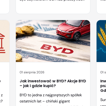
e-
na terytorium tego kraju, że kupić
ame
akcje spółek notowanych na giełdach
MS
w Stanach Zjednoczonych. Wystarczy
000
otworzyć konto u brokera, który
dol
oferuje tego rodzaju rynki. W Polsce
sta
takich nie brakuje. W tym miejscu
be
 w
wyjaśniamy: jak od zera zacząć
– 
inwestować w akcje […]
Bit
gie
spó
01 sierpnia 2026
01 
e
Jak inwestować w BYD? Akcje BYD
In
– jak i gdzie kupić?
ps
Gd
 z
BYD to jedna z najgorętszych spółek
Sur
ć?
ostatnich lat – chiński gigant
uwa