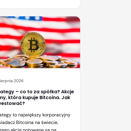
sukces serii Wiedźmin czy
erpunk 2077. Jeśli zastanawiasz
, jak kupić akcje CD Projekt i gdzie
bić to najprościej, jesteś w dobrym
jscu. […]
sierpnia 2026
rategy – co to za spółka? Akcje
rmy, która kupuje Bitcoina. Jak
westować?
ategy to największy korporacyjny
iadacz Bitcoina na świecie,
rego akcje notowane są na