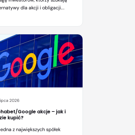
ernatywy dla akcji i obligacji.
enica, kawa, kakao czy cukier to
 tylko produkty codziennego użytku
o realne instrumenty finansowe,
óre można kupować i sprzedawać za
mocą nowoczesnych ETF-ów. W
 artykule wyjaśnimy, jak zacząć
estować w te towary, jakie są ich
cyfika, ryzyka i […]
lipca 2026
phabet/Google akcje – jak i
zie kupić?
jedna z największych spółek