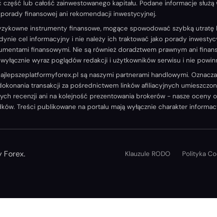
ć część lub całość zainwestowanego kapitału. Podane informacje służą
porady finansowej ani rekomendacji inwestycyjnej.
yzykowne instrumenty finansowe, mogące spowodować szybką utratę k
edynie cel informacyjny i nie należy ich traktować jako porady inwest
strumentami finansowymi. Nie są również doradztwem prawnym ani fin
ą wyłącznie wyraz poglądów redakcji i użytkowników serwisu i nie powi
 najlepszeplatformyforex.pl są naszymi partnerami handlowymi. Oznac
okonania transakcji za pośrednictwem linków afiliacyjnych umieszczony
ch recenzji ani na kolejność prezentowania brokerów - nasze oceny opier
w. Treści publikowane na portalu mają wyłącznie charakter informacyj
 Forex.
Klauzule RODO
Polityka Co