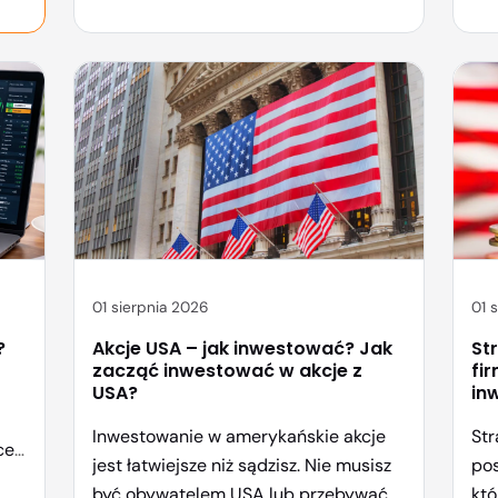
gospodarki – jego wzrosty i spadki
za 
śledzą miliony traderów, analityków i
Cyb
ekonomistów na całym globie. Czym
się
dokładnie jest ten indeks, jak działa i –
zro
co […]
mie
01 sierpnia 2026
01 
?
Akcje USA – jak inwestować? Jak
St
zacząć inwestować w akcje z
fi
USA?
in
Inwestowanie w amerykańskie akcje
Str
ce.
jest łatwiejsze niż sądzisz. Nie musisz
pos
być obywatelem USA lub przebywać
któ