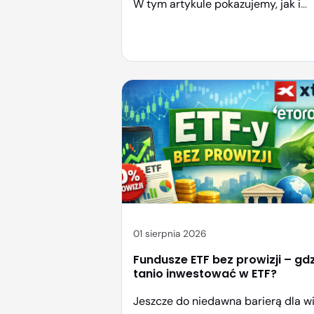
W tym artykule pokazujemy, jak i
gdzie kupować akcje, jakie platfor
warto wybrać oraz na co zwracać
uwagę, by Twoje inwestycje były
bezpieczne i efektywne. Jak
inwestować w polskie akcje? Na
Giełdzie Papierów Wartościowych 
Warszawie bazową walutą jest pols
Złoty. Akcje […]
01 sierpnia 2026
Fundusze ETF bez prowizji – gd
tanio inwestować w ETF?
Jeszcze do niedawna barierą dla w