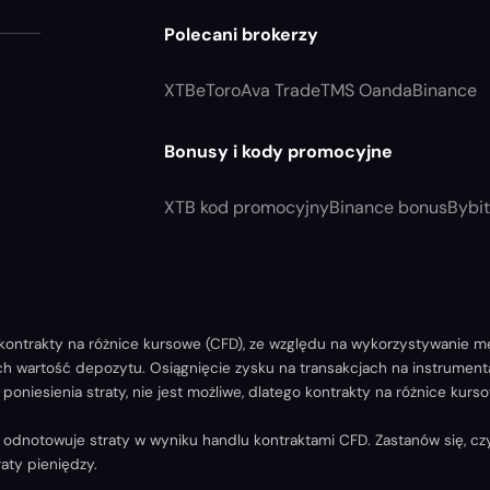
Polecani brokerzy
XTB
eToro
Ava Trade
TMS Oanda
Binance
Bonusy i kody promocyjne
XTB kod promocyjny
Binance bonus
Bybi
ontrakty na różnice kursowe (CFD), ze względu na wykorzystywanie me
ych wartość depozytu. Osiągnięcie zysku na transakcjach na instrumen
poniesienia straty, nie jest możliwe, dlatego kontrakty na różnice ku
notowuje straty w wyniku handlu kontraktami CFD. Zastanów się, czy ro
aty pieniędzy.