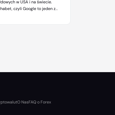
łdowych w USA i na świecie.
habet, czyli Google to jeden z
erykańskich kolosów w przemyśle
 Tech. Większość użytkowników
ernetu korzysta z narzędzi tej spółki,
pozwala jej budować swoje
erium. Jako inwestor możesz
rtycypować w zyskach Google m.in.
rzez inwestowanie w akcje tej
my. Jak to robić? Gdzie […]
yptowalut
O Nas
FAQ o Forex