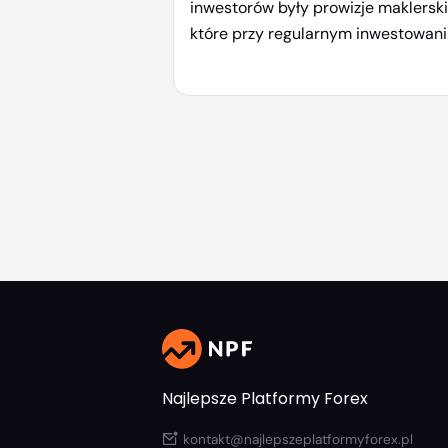
inwestorów były prowizje maklerski
które przy regularnym inwestowan
potrafiły znacząco obniżyć stopę
zwrotu. Dziś sytuacja wygląda
zupełnie inaczej – na rynku dostęp
są platformy oferujące ETF-y bez
prowizji, co pozwala inwestować ta
nawet przy niewielkich kwotach. W
tym artykule sprawdzamy, gdzie
można kupować fundusze ETF bez
prowizji, jakie warunki […]
Najlepsze Platformy Forex
kontakt@najlepszeplatformyforex.pl