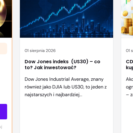
01 sierpnia 2026
01 
Dow Jones indeks (US30) – co
CD 
to? Jak inwestować?
ku
Dow Jones Industrial Average, znany
Akc
również jako DJIA lub US30, to jeden z
og
najstarszych i najbardziej
– z
rozpoznawalnych indeksów
bar
giełdowych na świecie. Dla wielu
dzi
inwestorów stanowi on swoisty
ro
barometr kondycji amerykańskiej
gam
uj