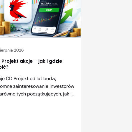
sierpnia 2026
Projekt akcje – jak i gdzie
pić?
je CD Projekt od lat budzą
romne zainteresowanie inwestorów
arówno tych początkujących, jak i
dziej doświadczonych. Trudno się
wić, bo to jedna z najbardziej
zpoznawalnych spółek
ingowych z Polski, odpowiedzialna