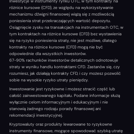
Inwestycje w instrumenty rynku OTC, w tym kontrakty na
różnice kursowe (CFD), ze względu na wykorzystywanie
mechanizmu dźwigni finansowej wiążą się z możliwością
poniesienia strat przekraczających wartość depozytu.
Osiągnięcie zysku na transakcjach na instrumentach OTC, w
tym kontraktach na różnice kursowe (CFD) bez wystawienia
się na ryzyko poniesienia straty, nie jest możliwe, dlatego
kontrakty na różnice kursowe (CFD) mogą nie być
odpowiednie dla wszystkich inwestorów.
67-90% rachunków inwestorów detalicznych odnotowuje
straty w wyniku handlu kontraktami CFD. Zastanów się, czy
rozumiesz, jak działają kontrakty CFD, i czy możesz pozwolić
sobie na wysokie ryzyko utraty pieniędzy.
Inwestowanie jest ryzykowne i możesz stracić część lub
całość zainwestowanego kapitału. Podane informacje służą
wyłącznie celom informacyjnym i edukacyjnym i nie
stanowią żadnego rodzaju porady finansowej ani
rekomendacji inwestycyjnej.
Kryptowaluty oraz produkty lewarowane to ryzykowne
instrumenty finansowe, mogące spowodować szybką utratę