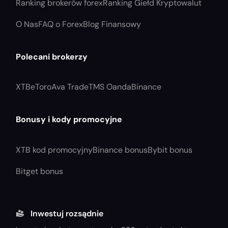
Ranking brokerów forex
Ranking Giełd Kryptowalut
O Nas
FAQ o Forex
Blog Finansowy
Polecani brokerzy
XTB
eToro
Ava Trade
TMS Oanda
Binance
Bonusy i kody promocyjne
XTB kod promocyjny
Binance bonus
Bybit bonus
Bitget bonus
Inwestuj rozsądnie