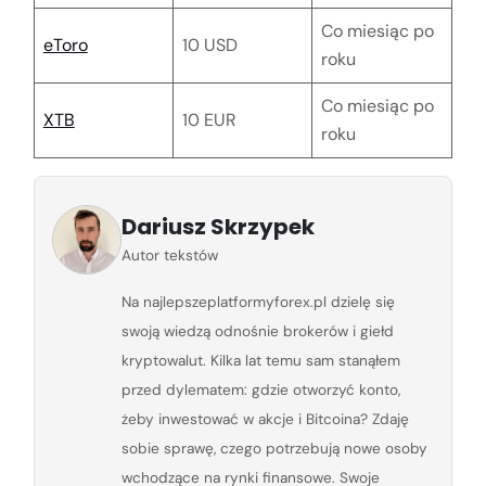
Co miesiąc po
eToro
10 USD
roku
Co miesiąc po
XTB
10 EUR
roku
Dariusz Skrzypek
Autor tekstów
Na najlepszeplatformyforex.pl dzielę się
swoją wiedzą odnośnie brokerów i giełd
kryptowalut. Kilka lat temu sam stanąłem
przed dylematem: gdzie otworzyć konto,
żeby inwestować w akcje i Bitcoina? Zdaję
sobie sprawę, czego potrzebują nowe osoby
wchodzące na rynki finansowe. Swoje