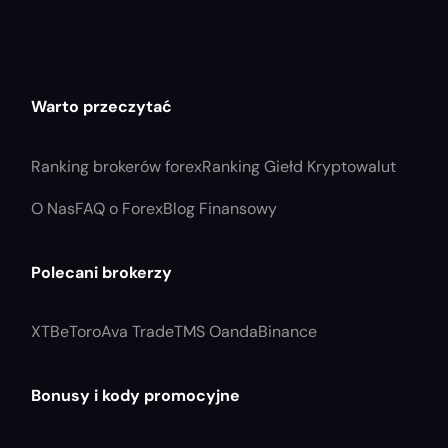
Warto przeczytać
Ranking brokerów forex
Ranking Giełd Kryptowalut
O Nas
FAQ o Forex
Blog Finansowy
Polecani brokerzy
XTB
eToro
Ava Trade
TMS Oanda
Binance
Bonusy i kody promocyjne