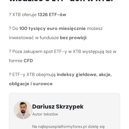
? XTB oferuje
1326 ETF-ów
? Do
100 tysięcy euro miesięcznie
możesz
inwestować w fundusze
bez prowizji
? Poza zakupem spot ETF-y w XTB występują też w
formie
CFD
? ETF-y XTB obejmują
indeksy giełdowe, akcje,
obligacje i surowce
Dariusz Skrzypek
Autor tekstów
Na najlepszeplatformyforex.pl dzielę się