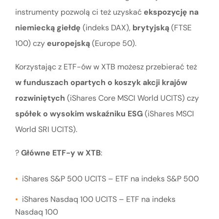
instrumenty pozwolą ci też uzyskać
ekspozycję na
niemiecką giełdę
(indeks DAX),
brytyjską
(FTSE
100) czy
europejską
(Europe 50).
Korzystając z ETF-ów w XTB możesz przebierać też
w funduszach opartych o koszyk akcji krajów
rozwiniętych
(iShares Core MSCI World UCITS) czy
spółek o wysokim wskaźniku ESG
(iShares MSCI
World SRI UCITS).
?
Główne ETF-y w XTB
:
iShares S&P 500 UCITS – ETF na indeks S&P 500
iShares Nasdaq 100 UCITS – ETF na indeks
Nasdaq 100