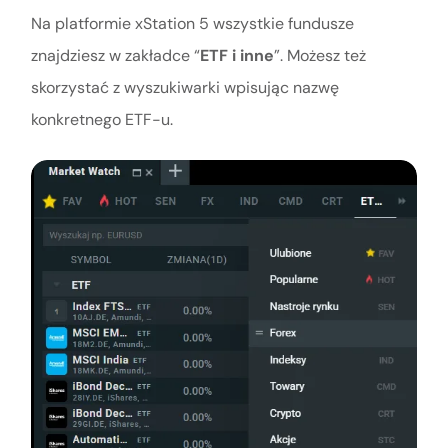
Na platformie xStation 5 wszystkie fundusze
znajdziesz w zakładce “
ETF i inne
”. Możesz też
skorzystać z wyszukiwarki wpisując nazwę
konkretnego ETF-u.